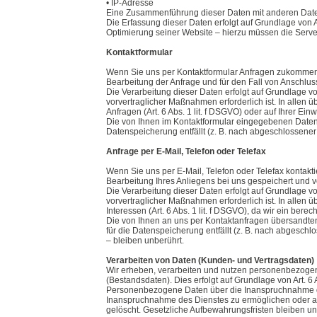
• IP-Adresse
Eine Zusammenführung dieser Daten mit anderen Dat
Die Erfassung dieser Daten erfolgt auf Grundlage von Ar
Optimierung seiner Website – hierzu müssen die Server
Kontaktformular
Wenn Sie uns per Kontaktformular Anfragen zukommen
Bearbeitung der Anfrage und für den Fall von Anschluss
Die Verarbeitung dieser Daten erfolgt auf Grundlage vo
vorvertraglicher Maßnahmen erforderlich ist. In allen 
Anfragen (Art. 6 Abs. 1 lit. f DSGVO) oder auf Ihrer Ein
Die von Ihnen im Kontaktformular eingegebenen Daten v
Datenspeicherung entfällt (z. B. nach abgeschlossene
Anfrage per E-Mail, Telefon oder Telefax
Wenn Sie uns per E-Mail, Telefon oder Telefax kontak
Bearbeitung Ihres Anliegens bei uns gespeichert und ve
Die Verarbeitung dieser Daten erfolgt auf Grundlage vo
vorvertraglicher Maßnahmen erforderlich ist. In allen ü
Interessen (Art. 6 Abs. 1 lit. f DSGVO), da wir ein ber
Die von Ihnen an uns per Kontaktanfragen übersandten 
für die Datenspeicherung entfällt (z. B. nach abgesc
– bleiben unberührt.
Verarbeiten von Daten (Kunden- und Vertragsdaten)
Wir erheben, verarbeiten und nutzen personenbezogene 
(Bestandsdaten). Dies erfolgt auf Grundlage von Art. 6
Personenbezogene Daten über die Inanspruchnahme dies
Inanspruchnahme des Dienstes zu ermöglichen oder 
gelöscht. Gesetzliche Aufbewahrungsfristen bleiben un