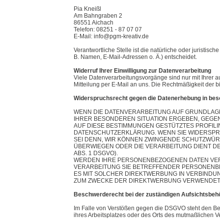
Pia Kneißl
Am Bahngraben 2
86551 Aichach
Telefon: 08251 - 87 07 07
E-Mail: info@pgm-kreativ.de
Verantwortliche Stelle ist die natürliche oder juristi
B. Namen, E-Mail-Adressen o. Ä.) entscheidet.
Widerruf Ihrer Einwilligung zur Datenverarbeitung
Viele Datenverarbeitungsvorgänge sind nur mit Ihrer au
Mitteilung per E-Mail an uns. Die Rechtmäßigkeit der b
Widerspruchsrecht gegen die Datenerhebung in bes
WENN DIE DATENVERARBEITUNG AUF GRUNDLAGE VO
IHRER BESONDEREN SITUATION ERGEBEN, GEGEN
AUF DIESE BESTIMMUNGEN GESTÜTZTES PROFILI
DATENSCHUTZERKLÄRUNG. WENN SIE WIDERSPR
SEI DENN, WIR KÖNNEN ZWINGENDE SCHUTZWÜRD
ÜBERWIEGEN ODER DIE VERARBEITUNG DIENT 
ABS. 1 DSGVO).
WERDEN IHRE PERSONENBEZOGENEN DATEN VERA
VERARBEITUNG SIE BETREFFENDER PERSONENBE
ES MIT SOLCHER DIREKTWERBUNG IN VERBINDU
ZUM ZWECKE DER DIREKTWERBUNG VERWENDET (W
Beschwerderecht bei der zuständigen Aufsichtsbeh
Im Falle von Verstößen gegen die DSGVO steht den Bet
ihres Arbeitsplatzes oder des Orts des mutmaßlichen V